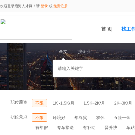
欢迎登录启海人才网！请
登录
或
免费注册
首 页
找工
全文
搜企业
职位薪资
不限
1K~1.5K/月
1.5K~2K/月
2K~3K/月
职位亮点
不限
环境好
年终奖
双休
五险一金
有年假
专车接送
有补助
晋升快
车贴