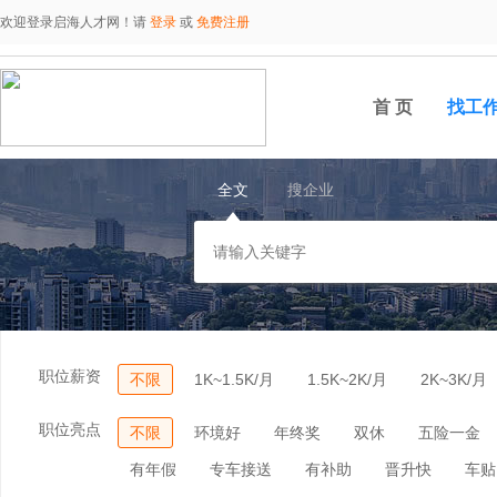
欢迎登录启海人才网！请
登录
或
免费注册
首 页
找工
全文
搜企业
职位薪资
不限
1K~1.5K/月
1.5K~2K/月
2K~3K/月
职位亮点
不限
环境好
年终奖
双休
五险一金
有年假
专车接送
有补助
晋升快
车贴