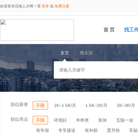
欢迎登录启海人才网！请
登录
或
免费注册
首 页
找工
全文
搜企业
职位薪资
不限
1K~1.5K/月
1.5K~2K/月
2K~3K/月
职位亮点
不限
环境好
年终奖
双休
五险一金
有年假
专车接送
有补助
晋升快
车贴