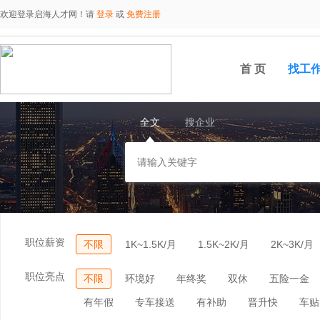
欢迎登录启海人才网！请
登录
或
免费注册
首 页
找工
全文
搜企业
职位薪资
不限
1K~1.5K/月
1.5K~2K/月
2K~3K/月
职位亮点
不限
环境好
年终奖
双休
五险一金
有年假
专车接送
有补助
晋升快
车贴