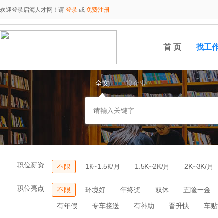
欢迎登录启海人才网！请
登录
或
免费注册
首 页
找工
全文
搜企业
职位薪资
不限
1K~1.5K/月
1.5K~2K/月
2K~3K/月
职位亮点
不限
环境好
年终奖
双休
五险一金
有年假
专车接送
有补助
晋升快
车贴