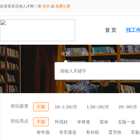
欢迎登录启海人才网！请
登录
或
免费注册
首 页
找工
全文
搜企业
职位薪资
不限
1K~1.5K/月
1.5K~2K/月
2K~3K/月
职位亮点
不限
环境好
年终奖
双休
五险一金
有年假
专车接送
有补助
晋升快
车贴