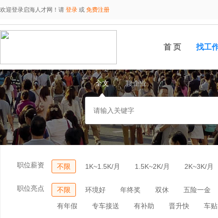
欢迎登录启海人才网！请
登录
或
免费注册
首 页
找工
全文
搜企业
职位薪资
不限
1K~1.5K/月
1.5K~2K/月
2K~3K/月
职位亮点
不限
环境好
年终奖
双休
五险一金
有年假
专车接送
有补助
晋升快
车贴