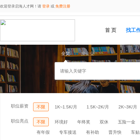
欢迎登录启海人才网！请
登录
或
免费注册
首 页
找工
全文
搜企业
职位薪资
不限
1K~1.5K/月
1.5K~2K/月
2K~3K/月
职位亮点
不限
环境好
年终奖
双休
五险一金
有年假
专车接送
有补助
晋升快
车贴