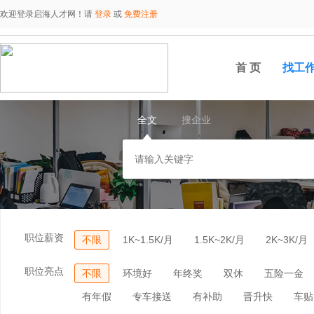
欢迎登录启海人才网！请
登录
或
免费注册
首 页
找工
全文
搜企业
职位薪资
不限
1K~1.5K/月
1.5K~2K/月
2K~3K/月
职位亮点
不限
环境好
年终奖
双休
五险一金
有年假
专车接送
有补助
晋升快
车贴