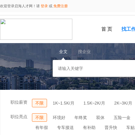
欢迎登录启海人才网！请
登录
或
免费注册
首 页
找工
全文
搜企业
职位薪资
不限
1K~1.5K/月
1.5K~2K/月
2K~3K/月
职位亮点
不限
环境好
年终奖
双休
五险一金
有年假
专车接送
有补助
晋升快
车贴