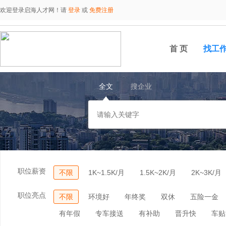
欢迎登录启海人才网！请
登录
或
免费注册
首 页
找工
全文
搜企业
职位薪资
不限
1K~1.5K/月
1.5K~2K/月
2K~3K/月
职位亮点
不限
环境好
年终奖
双休
五险一金
有年假
专车接送
有补助
晋升快
车贴