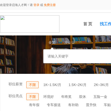
欢迎登录启海人才网！请
登录
或
免费注册
首 页
找工
全文
搜企业
职位薪资
不限
1K~1.5K/月
1.5K~2K/月
2K~3K/月
职位亮点
不限
环境好
年终奖
双休
五险一金
有年假
专车接送
有补助
晋升快
车贴