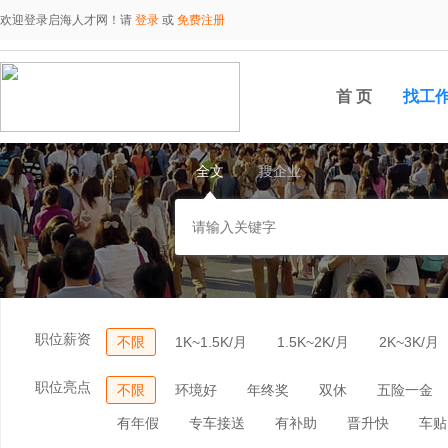
欢迎登录启海人才网！请
登录
或
免费注册
首 页
找工
全文
搜企业
职位薪资
不限
1K~1.5K/月
1.5K~2K/月
2K~3K/月
职位亮点
不限
环境好
年终奖
双休
五险一金
有年假
专车接送
有补助
晋升快
车贴