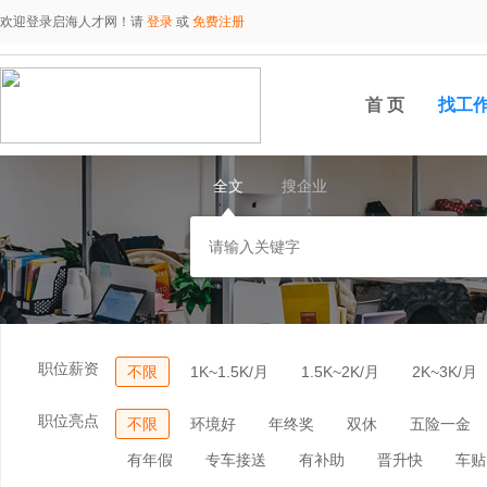
欢迎登录启海人才网！请
登录
或
免费注册
首 页
找工
全文
搜企业
职位薪资
不限
1K~1.5K/月
1.5K~2K/月
2K~3K/月
职位亮点
不限
环境好
年终奖
双休
五险一金
有年假
专车接送
有补助
晋升快
车贴