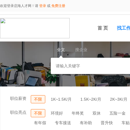
欢迎登录启海人才网！请
登录
或
免费注册
首 页
找工
全文
搜企业
职位薪资
不限
1K~1.5K/月
1.5K~2K/月
2K~3K/月
职位亮点
不限
环境好
年终奖
双休
五险一金
有年假
专车接送
有补助
晋升快
车贴