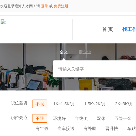
欢迎登录启海人才网！请
登录
或
免费注册
首 页
找工
全文
搜企业
职位薪资
不限
1K~1.5K/月
1.5K~2K/月
2K~3K/月
职位亮点
不限
环境好
年终奖
双休
五险一金
有年假
专车接送
有补助
晋升快
车贴