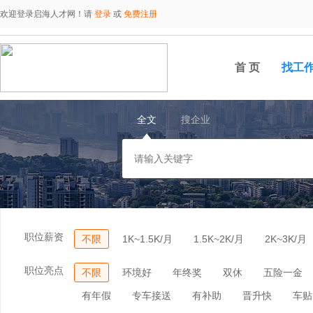
欢迎登录启海人才网！请
登录
或
免费注册
首 页
找工
全文
搜企业
职位薪资
不限
1K~1.5K/月
1.5K~2K/月
2K~3K/月
职位亮点
不限
环境好
年终奖
双休
五险一金
有年假
专车接送
有补助
晋升快
车贴