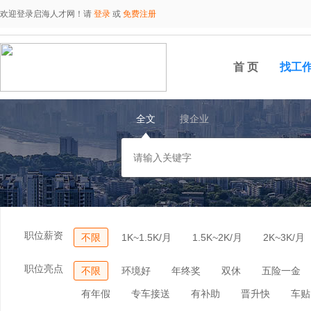
欢迎登录启海人才网！请
登录
或
免费注册
首 页
找工
全文
搜企业
职位薪资
不限
1K~1.5K/月
1.5K~2K/月
2K~3K/月
职位亮点
不限
环境好
年终奖
双休
五险一金
有年假
专车接送
有补助
晋升快
车贴