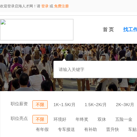
欢迎登录启海人才网！请
登录
或
免费注册
首 页
找工
全文
搜企业
职位薪资
不限
1K~1.5K/月
1.5K~2K/月
2K~3K/月
职位亮点
不限
环境好
年终奖
双休
五险一金
有年假
专车接送
有补助
晋升快
车贴