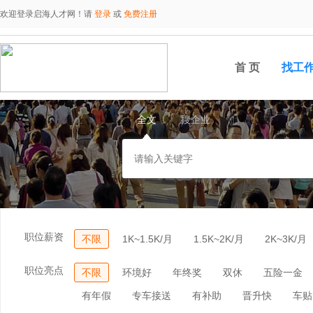
欢迎登录启海人才网！请
登录
或
免费注册
首 页
找工
全文
搜企业
职位薪资
不限
1K~1.5K/月
1.5K~2K/月
2K~3K/月
职位亮点
不限
环境好
年终奖
双休
五险一金
有年假
专车接送
有补助
晋升快
车贴