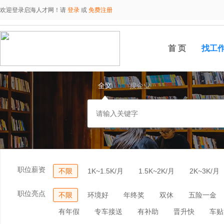
欢迎登录启海人才网！请
登录
或
免费注册
首 页
找工
全文
搜企业
职位薪资
不限
1K~1.5K/月
1.5K~2K/月
2K~3K/月
职位亮点
不限
环境好
年终奖
双休
五险一金
有年假
专车接送
有补助
晋升快
车贴