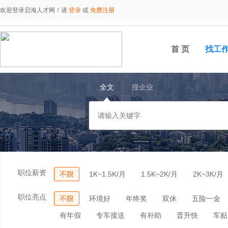
欢迎登录启海人才网！请
登录
或
免费注册
首 页
找工
全文
搜企业
职位薪资
不限
1K~1.5K/月
1.5K~2K/月
2K~3K/月
职位亮点
不限
环境好
年终奖
双休
五险一金
有年假
专车接送
有补助
晋升快
车贴