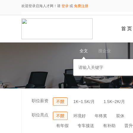
欢迎登录启海人才网！请
登录
或
免费注册
首 页
全文
搜企业
职位薪资
不限
1K~1.5K/月
1.5K~2K/月
职位亮点
不限
环境好
年终奖
双休
有年假
专车接送
有补助
晋升