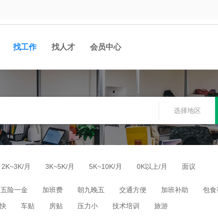
找工作
找人才
会员中心
选择地区
2K~3K/月
3K~5K/月
5K~10K/月
0K以上/月
面议
五险一金
加班费
朝九晚五
交通方便
加班补助
包食
快
车贴
房贴
压力小
技术培训
旅游