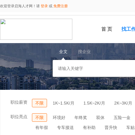
欢迎登录启海人才网！请
登录
或
免费注册
首 页
找工
全文
搜企业
职位薪资
不限
1K~1.5K/月
1.5K~2K/月
2K~3K/月
职位亮点
不限
环境好
年终奖
双休
五险一金
有年假
专车接送
有补助
晋升快
车贴