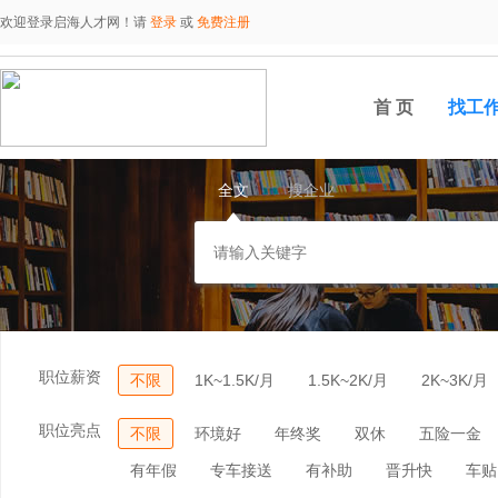
欢迎登录启海人才网！请
登录
或
免费注册
首 页
找工
全文
搜企业
职位薪资
不限
1K~1.5K/月
1.5K~2K/月
2K~3K/月
职位亮点
不限
环境好
年终奖
双休
五险一金
有年假
专车接送
有补助
晋升快
车贴