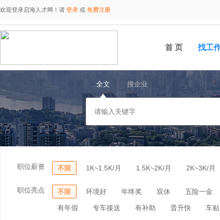
欢迎登录启海人才网！请
登录
或
免费注册
首 页
找工
全文
搜企业
职位薪资
不限
1K~1.5K/月
1.5K~2K/月
2K~3K/月
职位亮点
不限
环境好
年终奖
双休
五险一金
有年假
专车接送
有补助
晋升快
车贴