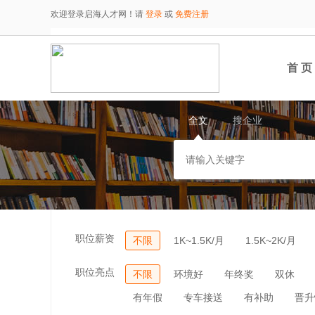
欢迎登录启海人才网！请
登录
或
免费注册
首 页
全文
搜企业
职位薪资
不限
1K~1.5K/月
1.5K~2K/月
职位亮点
不限
环境好
年终奖
双休
有年假
专车接送
有补助
晋升