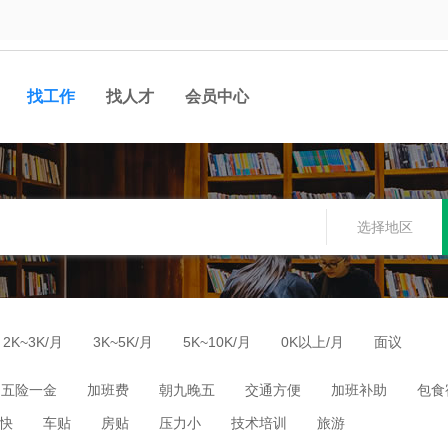
找工作
找人才
会员中心
选择地区
2K~3K/月
3K~5K/月
5K~10K/月
0K以上/月
面议
五险一金
加班费
朝九晚五
交通方便
加班补助
包食
快
车贴
房贴
压力小
技术培训
旅游