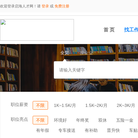
欢迎登录启海人才网！请
登录
或
免费注册
首 页
找工
全文
搜企业
职位薪资
不限
1K~1.5K/月
1.5K~2K/月
2K~3K/月
职位亮点
不限
环境好
年终奖
双休
五险一金
有年假
专车接送
有补助
晋升快
车贴