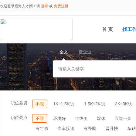
欢迎登录启海人才网！请
登录
或
免费注册
首 页
找工
全文
搜企业
职位薪资
不限
1K~1.5K/月
1.5K~2K/月
2K~3K/月
职位亮点
不限
环境好
年终奖
双休
五险一金
有年假
专车接送
有补助
晋升快
车贴