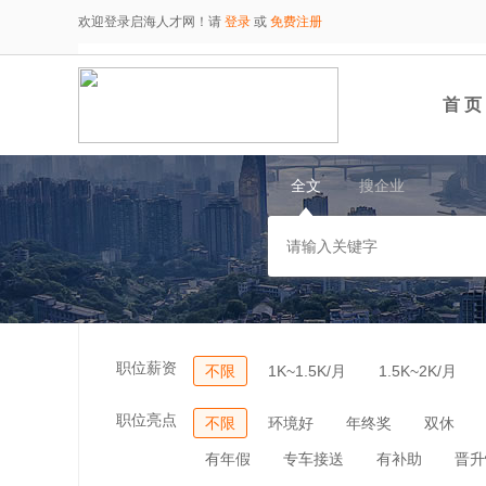
欢迎登录启海人才网！请
登录
或
免费注册
首 页
全文
搜企业
职位薪资
不限
1K~1.5K/月
1.5K~2K/月
职位亮点
不限
环境好
年终奖
双休
有年假
专车接送
有补助
晋升