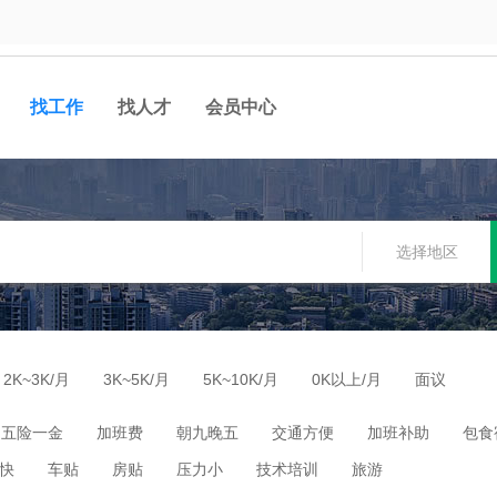
找工作
找人才
会员中心
选择地区
2K~3K/月
3K~5K/月
5K~10K/月
0K以上/月
面议
五险一金
加班费
朝九晚五
交通方便
加班补助
包食
快
车贴
房贴
压力小
技术培训
旅游