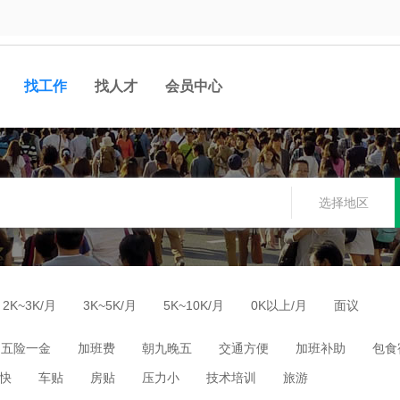
找工作
找人才
会员中心
选择地区
2K~3K/月
3K~5K/月
5K~10K/月
0K以上/月
面议
五险一金
加班费
朝九晚五
交通方便
加班补助
包食
快
车贴
房贴
压力小
技术培训
旅游