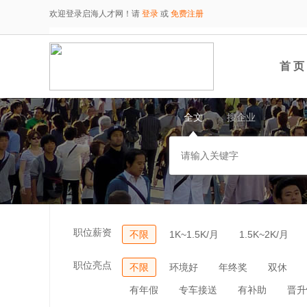
欢迎登录启海人才网！请
登录
或
免费注册
首 页
全文
搜企业
职位薪资
不限
1K~1.5K/月
1.5K~2K/月
职位亮点
不限
环境好
年终奖
双休
有年假
专车接送
有补助
晋升