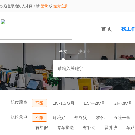
欢迎登录启海人才网！请
登录
或
免费注册
首 页
找工
全文
搜企业
职位薪资
不限
1K~1.5K/月
1.5K~2K/月
2K~3K/月
职位亮点
不限
环境好
年终奖
双休
五险一金
有年假
专车接送
有补助
晋升快
车贴