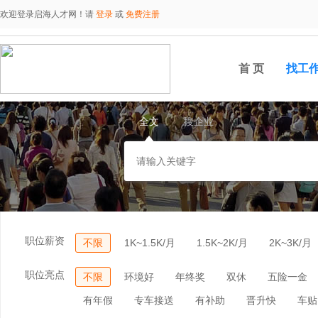
欢迎登录启海人才网！请
登录
或
免费注册
首 页
找工
全文
搜企业
职位薪资
不限
1K~1.5K/月
1.5K~2K/月
2K~3K/月
职位亮点
不限
环境好
年终奖
双休
五险一金
有年假
专车接送
有补助
晋升快
车贴