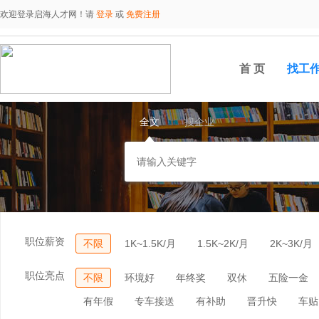
欢迎登录启海人才网！请
登录
或
免费注册
首 页
找工
全文
搜企业
职位薪资
不限
1K~1.5K/月
1.5K~2K/月
2K~3K/月
职位亮点
不限
环境好
年终奖
双休
五险一金
有年假
专车接送
有补助
晋升快
车贴