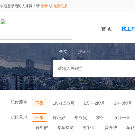
欢迎登录启海人才网！请
登录
或
免费注册
首 页
找工
全文
搜企业
职位薪资
不限
1K~1.5K/月
1.5K~2K/月
2K~3K/月
职位亮点
不限
环境好
年终奖
双休
五险一金
有年假
专车接送
有补助
晋升快
车贴