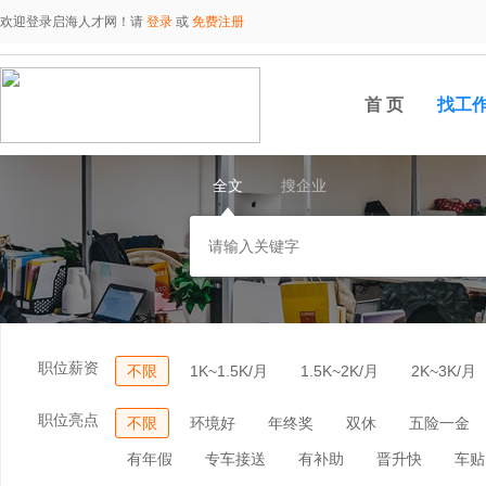
欢迎登录启海人才网！请
登录
或
免费注册
首 页
找工
全文
搜企业
职位薪资
不限
1K~1.5K/月
1.5K~2K/月
2K~3K/月
职位亮点
不限
环境好
年终奖
双休
五险一金
有年假
专车接送
有补助
晋升快
车贴