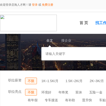
欢迎登录启海人才网！请
登录
或
免费注册
首 页
找工
全文
搜企业
职位薪资
不限
1K~1.5K/月
1.5K~2K/月
2K~3K/月
职位亮点
不限
环境好
年终奖
双休
五险一金
有年假
专车接送
有补助
晋升快
车贴