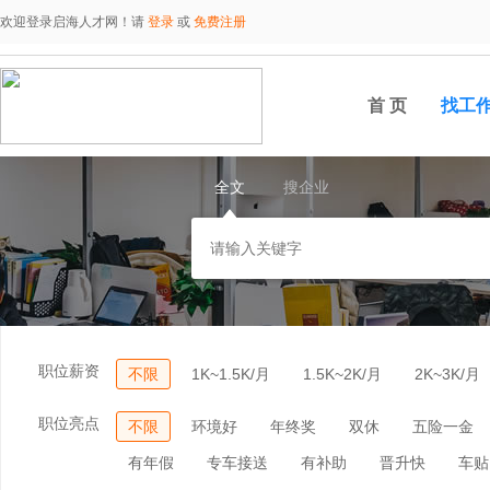
欢迎登录启海人才网！请
登录
或
免费注册
首 页
找工
全文
搜企业
职位薪资
不限
1K~1.5K/月
1.5K~2K/月
2K~3K/月
职位亮点
不限
环境好
年终奖
双休
五险一金
有年假
专车接送
有补助
晋升快
车贴