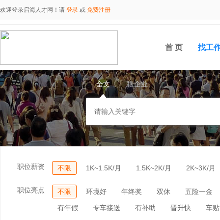
欢迎登录启海人才网！请
登录
或
免费注册
首 页
找工
全文
搜企业
职位薪资
不限
1K~1.5K/月
1.5K~2K/月
2K~3K/月
职位亮点
不限
环境好
年终奖
双休
五险一金
有年假
专车接送
有补助
晋升快
车贴