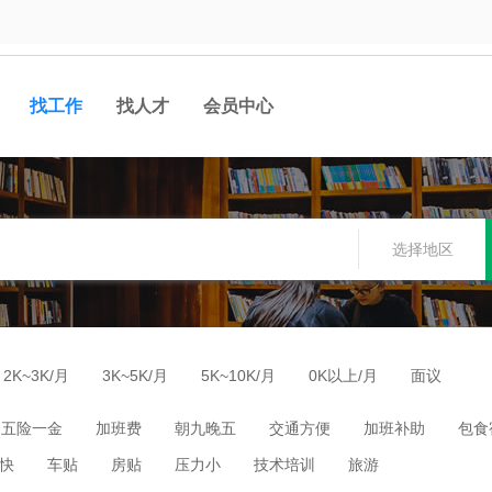
找工作
找人才
会员中心
选择地区
2K~3K/月
3K~5K/月
5K~10K/月
0K以上/月
面议
五险一金
加班费
朝九晚五
交通方便
加班补助
包食
快
车贴
房贴
压力小
技术培训
旅游