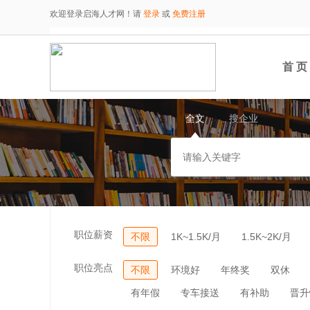
欢迎登录启海人才网！请
登录
或
免费注册
首 页
全文
搜企业
职位薪资
不限
1K~1.5K/月
1.5K~2K/月
职位亮点
不限
环境好
年终奖
双休
有年假
专车接送
有补助
晋升