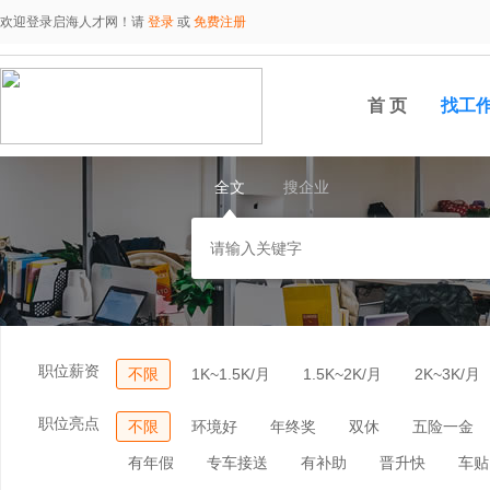
欢迎登录启海人才网！请
登录
或
免费注册
首 页
找工
全文
搜企业
职位薪资
不限
1K~1.5K/月
1.5K~2K/月
2K~3K/月
职位亮点
不限
环境好
年终奖
双休
五险一金
有年假
专车接送
有补助
晋升快
车贴