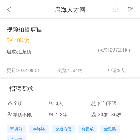
启海人才网
视频拍摄剪辑
5K-10K/月
距您12972.1km
启东/汇龙镇
更新:2022-08-31
浏览:1594次
申请:2人
招聘要求
全职
3人
部门不限
学历不限
1-3年
20岁--35岁
环境好
年终奖
交通方便
有提成
全勤奖
晋升快