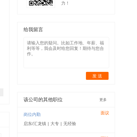
力！
给我留言
发 送
该公司的其他职位
更多
面议
岗位内勤
启东/汇龙镇
|
大专
|
无经验