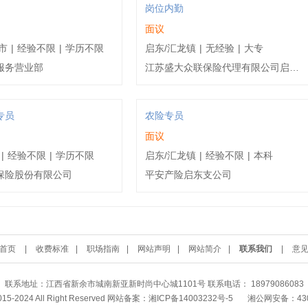
岗位内勤
面议
市
|
经验不限
|
学历不限
启东/汇龙镇
|
无经验
|
大专
服务营业部
江苏盛大众联保险代理有限公司启东分公司
专员
农险专员
面议
|
经验不限
|
学历不限
启东/汇龙镇
|
经验不限
|
本科
保险股份有限公司
平安产险启东支公司
首页
|
收费标准
|
职场指南
|
网站声明
|
网站简介
|
联系我们
|
意
联系地址：江西省新余市城南新亚新时尚中心城1101号 联系电话： 18979086083
2015-2024 All Right Reserved 网站备案：
湘ICP备14003232号-5
湘公网安备：4302