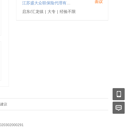
面议
江苏盛大众联保险代理有限公司启东分公司
启东/汇龙镇
|
大专
|
经验不限
见建议
0302000291