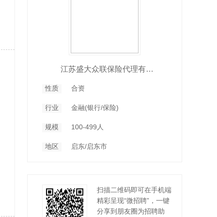
江苏盛大众联保险代理有限公司启东分公司
性质
合资
行业
金融(银行/保险)
规模
100-499人
地区
启东/启东市
扫描二维码即可在手机端
精彩呈现“微招聘”，一键
分享到朋友圈为招聘助