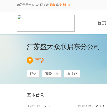
欢迎登录启海人才网！请
登录
或
免费注册
首 页
江苏盛大众联启东分公司
面议
双休
五险一金
有提成
基本信息
工作性质
全职
招聘人数
若干人