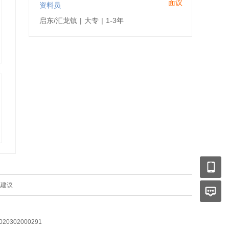
面议
资料员
启东/汇龙镇
|
大专
|
1-3年
见建议
0302000291