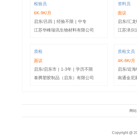
检验员
资料员
6K-9K/月
面议
启东/吕四
|
经验不限
|
中专
启东/汇龙
江苏华峰瑞讯生物材料有限公司
江苏泽尔
质检
质检文员
面议
4K-8K/月
启东/启东市
|
1-3年
|
学历不限
启东/近海
泰腾塑胶制品（启东）有限公司
南通金尼
网站
Copyright @ 