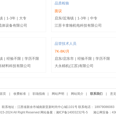
品质检验
面议
镇
|
1-3年
|
大专
启东/近海镇
|
1-3年
|
中专
流体设备有限公司
江苏卡拿翰机电科技有限公司
品管技术人员
7K-8K/月
镇
|
经验不限
|
学历不限
启东/启东市
|
经验不限
|
学历不限
新材料科技有限公司
大永精机(江苏)有限公司
首页
|
收费标准
|
职场指南
|
网站声明
|
网站简介
|
联系我们
|
意
联系地址：江西省新余市城南新亚新时尚中心城1101号 联系电话： 18979086083
2015-2024 All Right Reserved 网站备案：
湘ICP备14003232号-5
湘公网安备：4302