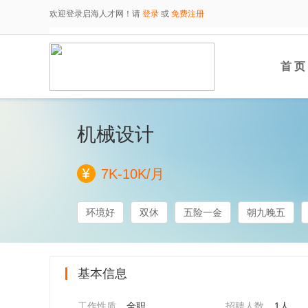
欢迎登录启海人才网！请
登录
或
免费注册
首 页
机械设计
7K-10K/月
环境好
双休
五险一金
朝九晚五
基本信息
工作性质
全职
招聘人数
1人