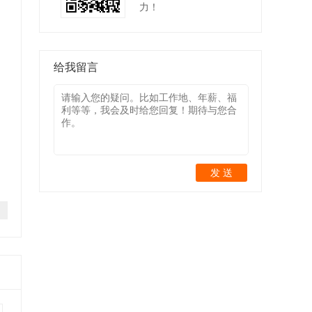
力！
给我留言
发 送