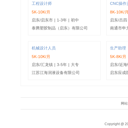
工程设计师
CNC操作
5K-10K/月
8K-10K/
启东/启东市
|
1-3年
|
初中
启东/吕四
泰腾塑胶制品（启东）有限公司
南通市申
机械设计人员
生产助理
5K-10K/月
5K-8K/月
启东/汇龙镇
|
3-5年
|
大专
启东/近海
江苏江海润液设备有限公司
启东应成
网站
Copyright @ 