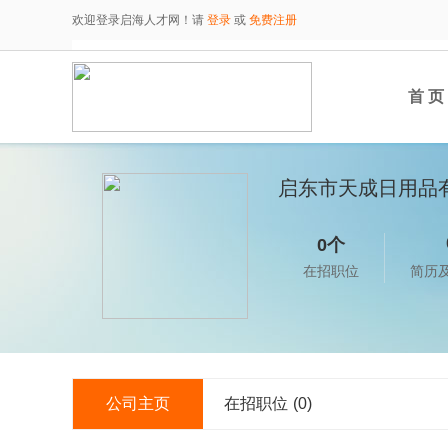
欢迎登录启海人才网！请
登录
或
免费注册
首 页
启东市天成日用品
0个
在招职位
简历
公司主页
在招职位
(0)