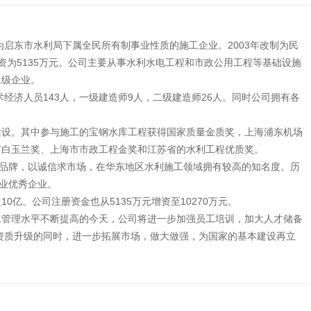
为启东市水利局下属全民所有制事业性质的施工企业。2003年改制为民
增资为5135万元。公司主要从事水利水电工程和市政公用工程等基础设施
二级企业。
术经济人员143人，一级建造师9人，二级建造师26人。同时公司拥有各
建设。其中参与施工的宝钢水库工程获得国家质量金质奖，上海浦东机场
市白玉兰奖、上海市市政工程金奖和江苏省的水利工程优质奖。
创品牌，以诚信求市场，在华东地区水利施工领域拥有较高的知名度。历
筑业优秀企业。
亿。公司注册资金也从5135万元增资至10270万元。
工管理水平不断提高的今天，公司将进一步加强员工培训，加大人才储备
在资质升级的同时，进一步拓展市场，做大做强，为国家的基本建设再立