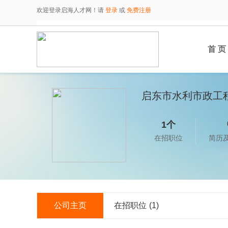
欢迎登录启海人才网！请
登录
或
免费注册
首 页
启东市水利市政工
1个
在招职位
简历
公司主页
在招职位
(1)