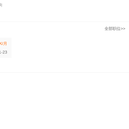
询
全部职位>>
0K/月
1-23