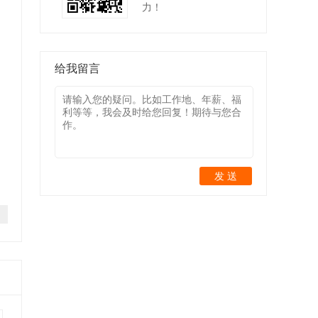
力！
给我留言
发 送