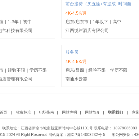
前台接待（买五险+有提成+时间自由）
4K-4.5K/月
镇
|
1-3年
|
初中
启东/启东市
|
1年以下
|
高中
电气科技有限公司
江西悦岸酒店有限公司
服务员
4K-4.5K/月
市
|
经验不限
|
学历不限
启东/吕四
|
经验不限
|
学历不限
酒店管理有限公司
南通水云荟
首页
|
收费标准
|
职场指南
|
网站声明
|
网站简介
|
联系我们
|
意
联系地址：江西省新余市城南新亚新时尚中心城1101号 联系电话： 18979086083
2015-2024 All Right Reserved 网站备案：
湘ICP备14003232号-5
湘公网安备：4302