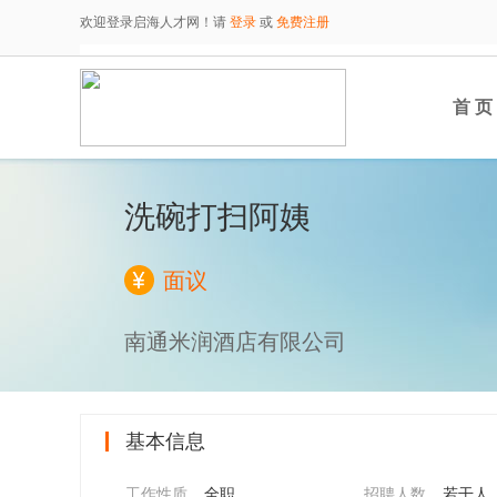
欢迎登录启海人才网！请
登录
或
免费注册
首 页
洗碗打扫阿姨
面议
南通米润酒店有限公司
基本信息
工作性质
全职
招聘人数
若干人