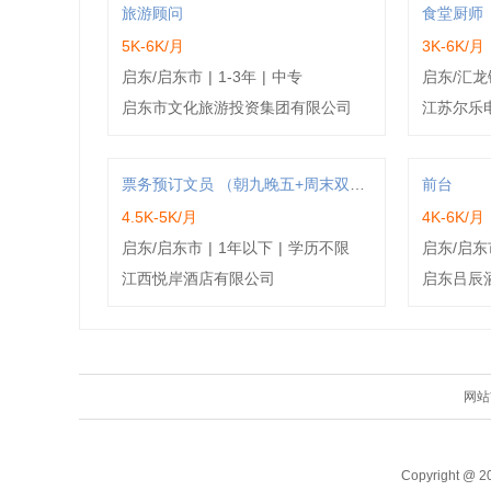
旅游顾问
食堂厨师
5K-6K/月
3K-6K/月
启东/启东市
|
1-3年
|
中专
启东/汇龙
启东市文化旅游投资集团有限公司
江苏尔乐
票务预订文员 （朝九晚五+周末双休+时间自由
前台
4.5K-5K/月
4K-6K/月
启东/启东市
|
1年以下
|
学历不限
启东/启东
江西悦岸酒店有限公司
启东吕辰
网站
Copyright @ 