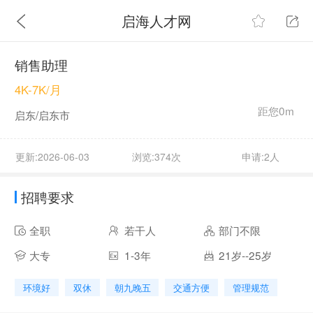
启海人才网
销售助理
4K-7K/月
距您0m
启东/启东市
更新:2026-06-03
浏览:374次
申请:2人
招聘要求
全职
若干人
部门不限
大专
1-3年
21岁--25岁
环境好
双休
朝九晚五
交通方便
管理规范