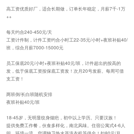
高工资优质好厂，适合长期做，订单长年稳定，月薪7千-1万
++
每天约合240-450元/天
工资计件制，计件工资约合小时工22-35元/小时+夜班补贴40/
班，综合月薪7000-15000元
员工保底20元/小时+夜班补贴40元/班，计件超出的按高的
发，低于保底工资按保底工资发！次月20号发薪。每周可借
支工资！
两班倒/长白班随机安排
夜班补贴40元/班
18-45岁，无明显纹身烟疤，初中以上学历。只要汉族！
提供免费工作餐，伙食多样化，南北风味。住宿公寓式4-6人
间，环境一流，空调独卫热水器洗衣机等俱全！扣80元/月，